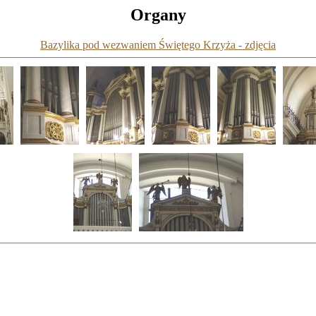
Organy
Bazylika pod wezwaniem Świętego Krzyża - zdjęcia