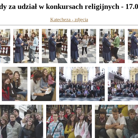
y za udział w konkursach religijnych - 17.
Katecheza - zdjęcia