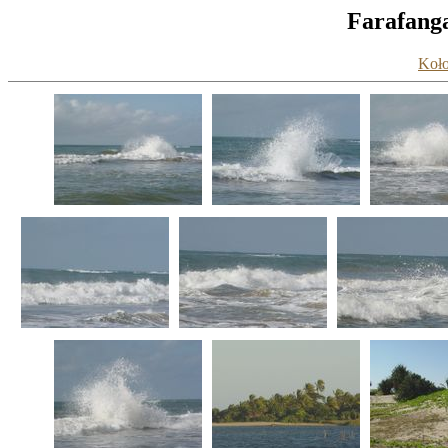
Farafang
Koło