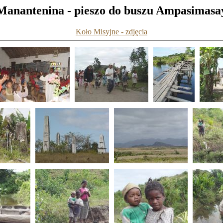
Manantenina - pieszo do buszu Ampasimasa
Koło Misyjne - zdjęcia