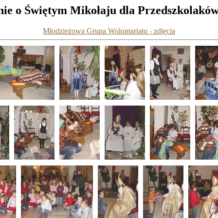
nie o Świętym Mikołaju dla Przedszkolaków 
Młodzieżowa Grupa Wolontariatu - zdjęcia