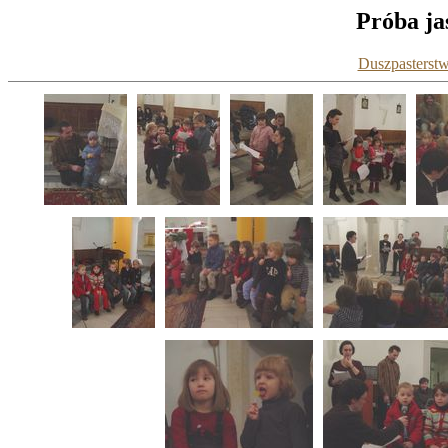
Próba ja
Duszpasterstw