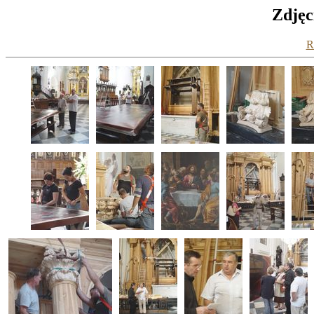
Zdjęc
R