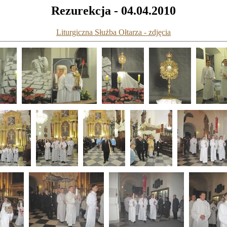
Rezurekcja - 04.04.2010
Liturgiczna Służba Ołtarza - zdjęcia