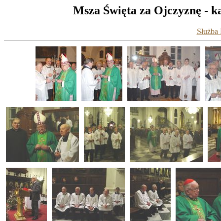
Msza Święta za Ojczyznę - k
Służba 