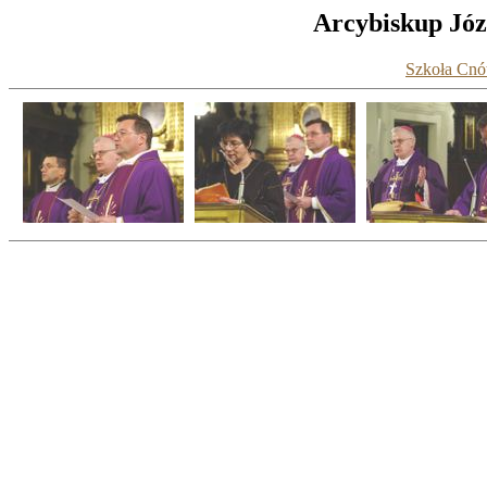
Arcybiskup Józe
Szkoła Cnót