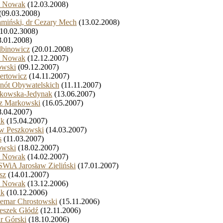
rt Nowak
(12.03.2008)
(09.03.2008)
amiński, dr Cezary Mech
(13.02.2008)
10.02.3008)
.01.2008)
lbinowicz
(20.01.2008)
rt Nowak
(12.12.2007)
owski
(09.12.2007)
ertowicz
(14.11.2007)
Cnót Obywatelskich
(11.11.2007)
akowska-Jedynak
(13.06.2007)
sz Markowski
(16.05.2007)
.04.2007)
ak
(15.04.2007)
aw Peszkowski
(14.03.2007)
s
(11.03.2007)
owski
(18.02.2007)
rt Nowak
(14.02.2007)
SWiA Jarosław Zieliński
(17.01.2007)
sz
(14.01.2007)
rt Nowak
(13.12.2006)
ak
(10.12.2006)
demar Chrostowski
(15.11.2006)
eszek Głódź
(12.11.2006)
ur Górski
(18.10.2006)