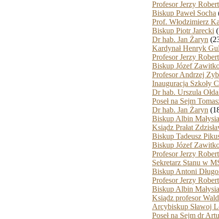
Profesor Jerzy Robe
Biskup Paweł Socha
Prof. Włodzimierz K
Biskup Piotr Jarecki
(
Dr hab. Jan Żaryn
(23
Kardynał Henryk Gu
Profesor Jerzy Robe
Biskup Józef Zawitk
Profesor Andrzej Zyb
Inauguracja Szkoły 
Dr hab. Urszula Ołd
Poseł na Sejm Toma
Dr hab. Jan Żaryn
(18
Biskup Albin Małysi
Ksiądz Prałat Zdzisł
Biskup Tadeusz Piku
Biskup Józef Zawitk
Profesor Jerzy Robe
Sekretarz Stanu w M
Biskup Antoni Długo
Profesor Jerzy Robe
Biskup Albin Małysi
Ksiądz profesor Wal
Arcybiskup Sławoj L
Poseł na Sejm dr Art