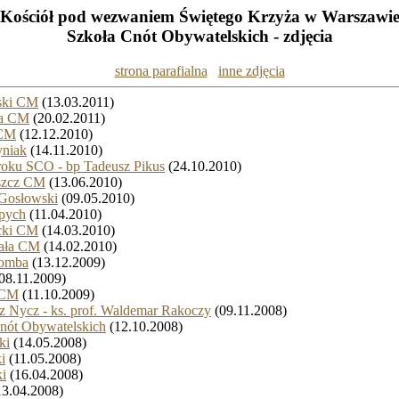
Kościół pod wezwaniem Świętego Krzyża w Warszawi
Szkoła Cnót Obywatelskich - zdjęcia
strona parafialna
inne zdjęcia
ski CM
(13.03.2011)
ma CM
(20.02.2011)
 CM
(12.12.2010)
yniak
(14.11.2010)
roku SCO - bp Tadeusz Pikus
(24.10.2010)
eszcz CM
(13.06.2010)
 Gosłowski
(09.05.2010)
ypych
(11.04.2010)
cki CM
(14.03.2010)
kała CM
(14.02.2010)
Bomba
(13.12.2009)
08.11.2009)
 CM
(11.10.2009)
z Nycz - ks. prof. Waldemar Rakoczy
(09.11.2008)
Cnót Obywatelskich
(12.10.2008)
ki
(14.05.2008)
i
(11.05.2008)
i
(16.04.2008)
3.04.2008)