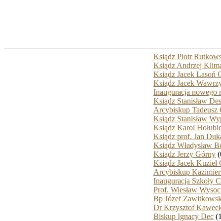
Ksiądz Piotr Rutkow
Ksiądz Andrzej Kli
Ksiądz Jacek Lasoń
Ksiądz Jacek Wawrz
Inauguracja nowego 
Ksiądz Stanisław D
Arcybiskup Tadeusz
Ksiądz Stanisław W
Ksiądz Karol Hołubi
Ksiądz prof. Jan Du
Ksiądz Władysław 
Ksiądz Jerzy Górny
(
Ksiądz Jacek Kuzieł
Arcybiskup Kazimier
Inauguracja Szkoły 
Prof. Wiesław Wysoc
Bp Józef Zawitkowsk
Dr Krzysztof Kaweck
Biskup Ignacy Dec
(1