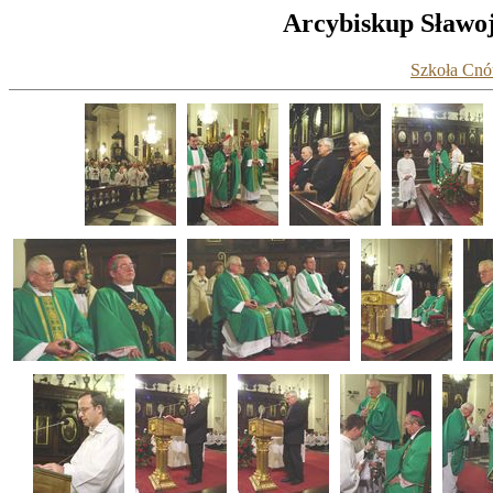
Arcybiskup Sławoj
Szkoła Cnót